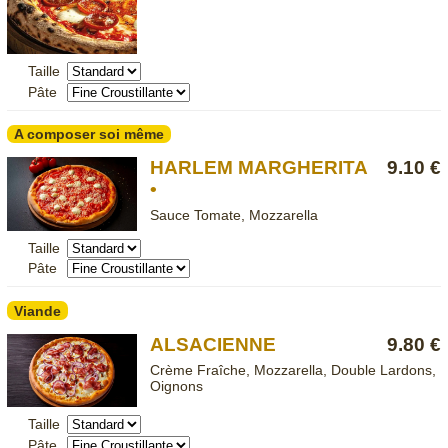
Taille
Pâte
A composer soi même
HARLEM MARGHERITA
9.10 €
•
Sauce Tomate, Mozzarella
Taille
Pâte
Viande
ALSACIENNE
9.80 €
Crème Fraîche, Mozzarella, Double Lardons,
Oignons
Taille
Pâte