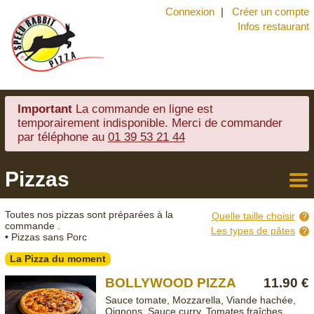
Connexion
Créer un compte
Infos restaurant
Important
La commande en ligne est
temporairement indisponible. Merci de commander
par téléphone au
01 39 53 21 44
Pizzas
Retou
à la
Toutes nos pizzas sont préparées à la
Quelle taille choisir
carte
commande .
Les types de pâtes
•
Pizzas sans Porc
La Pizza du moment
BOLLYWOOD PIZZA
11.90 €
Sauce tomate, Mozzarella, Viande hachée,
Oignons, Sauce curry, Tomates fraîches